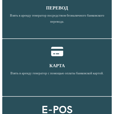
Цнянка
Сёмково
Лошаны
Гонолес
Петришки
ПЕРЕВОД
Новое Поле
Аксаковщина
Смолевичи
Атолино
Гатово
Взять в аренду генератор посредством безналичного банковского
Дегтярёвка
Щомыслица
Хатежино
Крыжовка
Паперня
перевода.
Лусково
Волма
Ельница
Рогово
Ждановичи
КАРТА
Взять в аренду генератор с помощью оплаты банковской картой.
E-POS