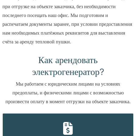
отличаться кратно.
Поэтому, рекомендуем учитывать реальные сроки
при отгрузке на объекте заказчика, без необходимости
Выгодно брать в аренду
аренды отопительного оборудования чтобы получить
последнего посещать наш офис. Мы подготовим и
электрогенератор с доставкой в
наибольшую скидку. На сколько это возможно.
распечатаем документы заранее, при условии предоставления
следующих районах Минска и
нам необходимых платёжных реквизитов для выставления
области
счёта за аренду тепловой пушки.
Острошицкий Городок
Апчак
Жуков Луг
Уручье
Как арендовать
Аэропорт Минск 2
Глебковичи
Михановичи
Силичи
электрогенератор?
Королёв Стан
Логойск
Валерианово
Юхновка
Слобода
Сокол
Боровляны
Замосточье
Орешники
Большевик
Мы работаем с юридическим лицами на условиях
Вишнёвка
Сухорукие
Смиловичи
Смолевичи
Колодищи
предоплаты, и физическими лицами с возможностью
Городище
Дубровка
Сосновая
Лесковка
Марьяливо
произвести оплату в момент отгрузки на объекте заказчика.
Городище
Узборье
Мочаны
Старина
Фаниполь
Дзержинск
Заславль
Ратомка
Тарасово
Глебковичи
Озерцо
Мачулищи
Сеннница
Таборы
Прилуки
Самхваловичи
Крупица
Серафимово
Касынь
Юзуфово