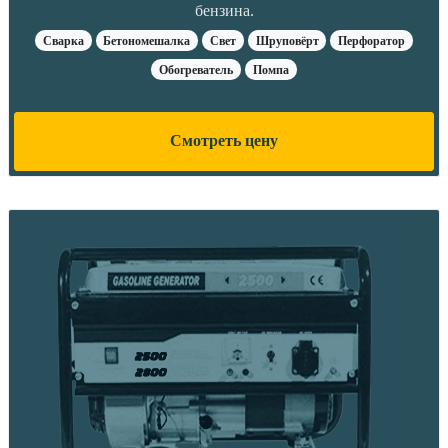
бензина.
Сварка
Бетономешалка
Свет
Шруповёрт
Перфоратор
Обогреватель
Помпа
Смотреть цену