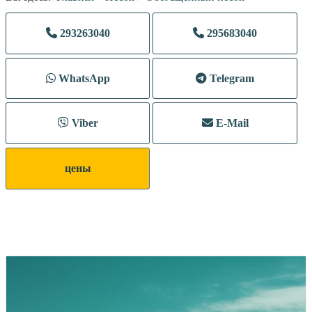
293263040
295683040
WhatsApp
Telegram
Viber
E-Mail
цены